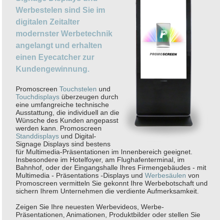
Werbestelen sind Sie im
digitalen Zeitalter
modernster Werbetechnik
angelangt und erhalten
einen Eyecatcher zur
Kundengewinnung.
Promoscreen
Touchstelen
und
Touchdisplays
überzeugen durch
eine umfangreiche technische
Ausstattung, die individuell an die
Wünsche des Kunden angepasst
werden kann. Promoscreen
Standdisplays
und Digital-
Signage Displays sind bestens
für Multimedia-Präsentationen im Innenbereich geeignet.
Insbesondere im Hotelfoyer, am Flughafenterminal, im
Bahnhof, oder der Eingangshalle Ihres Firmengebäudes - mit
Multimedia - Präsentations -Displays und
Werbesäulen
von
Promoscreen vermitteln Sie gekonnt Ihre Werbebotschaft und
sichern Ihrem Unternehmen die verdiente Aufmerksamkeit.
Zeigen Sie Ihre neuesten Werbevideos, Werbe-
Präsentationen, Animationen, Produktbilder oder stellen Sie