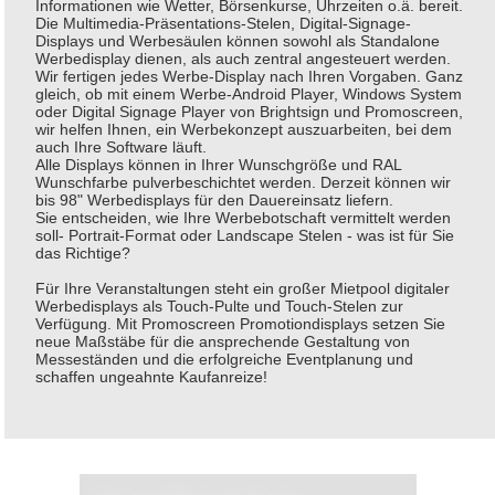
Informationen wie Wetter, Börsenkurse, Uhrzeiten o.ä. bereit.
Die Multimedia-Präsentations-Stelen, Digital-Signage-
Displays und Werbesäulen können sowohl als Standalone
Werbedisplay dienen, als auch zentral angesteuert werden.
Wir fertigen jedes Werbe-Display nach Ihren Vorgaben. Ganz
gleich, ob mit einem Werbe-Android Player, Windows System
oder Digital Signage Player von Brightsign und Promoscreen,
wir helfen Ihnen, ein Werbekonzept auszuarbeiten, bei dem
auch Ihre Software läuft.
Alle Displays können in Ihrer Wunschgröße und RAL
Wunschfarbe pulverbeschichtet werden. Derzeit können wir
bis 98" Werbedisplays für den Dauereinsatz liefern.
Sie entscheiden, wie Ihre Werbebotschaft vermittelt werden
soll- Portrait-Format oder Landscape Stelen - was ist für Sie
das Richtige?
Für Ihre Veranstaltungen steht ein großer Mietpool digitaler
Werbedisplays als Touch-Pulte und Touch-Stelen zur
Verfügung. Mit Promoscreen Promotiondisplays setzen Sie
neue Maßstäbe für die ansprechende Gestaltung von
Messeständen und die erfolgreiche Eventplanung und
schaffen ungeahnte Kaufanreize!